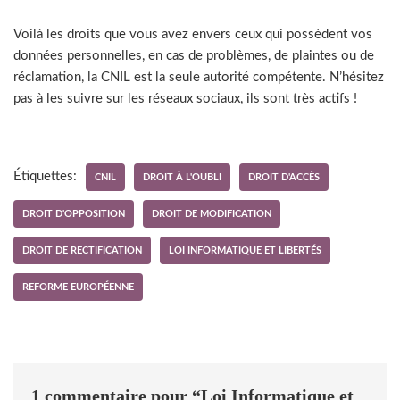
Voilà les droits que vous avez envers ceux qui possèdent vos
données personnelles, en cas de problèmes, de plaintes ou de
réclamation, la CNIL est la seule autorité compétente. N’hésitez
pas à les suivre sur les réseaux sociaux, ils sont très actifs !
Étiquettes:
CNIL
DROIT À L'OUBLI
DROIT D'ACCÈS
DROIT D'OPPOSITION
DROIT DE MODIFICATION
DROIT DE RECTIFICATION
LOI INFORMATIQUE ET LIBERTÉS
REFORME EUROPÉENNE
1 commentaire pour “Loi Informatique et