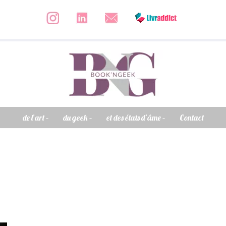
de l’art –
du geek –
et des états d’âme –
Contact