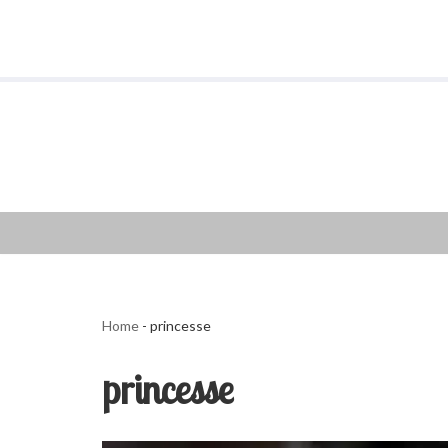
Aller
au
contenu
Home
-
princesse
princesse