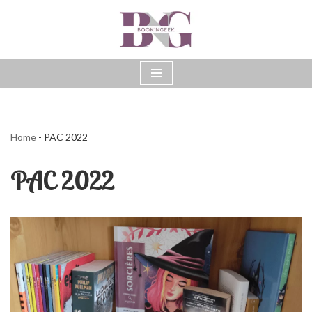
Aller
au
contenu
Home
-
PAC 2022
PAC 2022