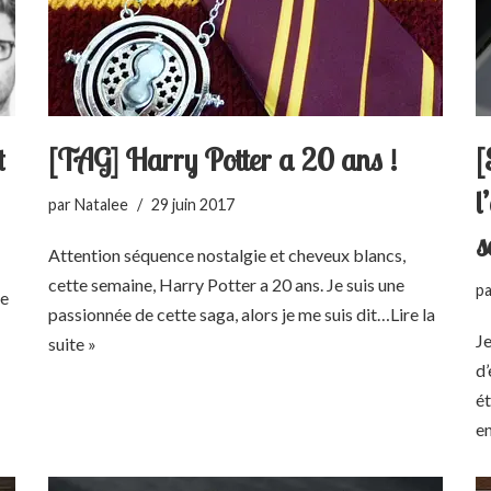
t
[TAG] Harry Potter a 20 ans !
[
l
par
Natalee
29 juin 2017
s
Attention séquence nostalgie et cheveux blancs,
cette semaine, Harry Potter a 20 ans. Je suis une
p
re
passionnée de cette saga, alors je me suis dit…
Lire la
Je
suite »
d’
ét
e