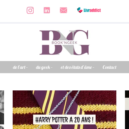
de l’art –
du geek –
et des états d’âme –
Contact