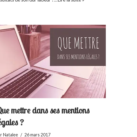
ue mettre dans ses mentions
égales ?
ar
Natalee
26 mars 2017