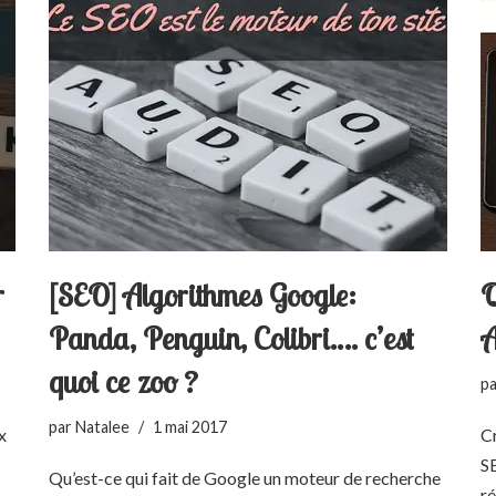
r
[SEO] Algorithmes Google:
Q
Panda, Penguin, Colibri…. c’est
A
quoi ce zoo ?
p
par
Natalee
1 mai 2017
x
Cr
S
Qu’est-ce qui fait de Google un moteur de recherche
ré