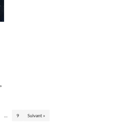
 »
…
9
Suivant »