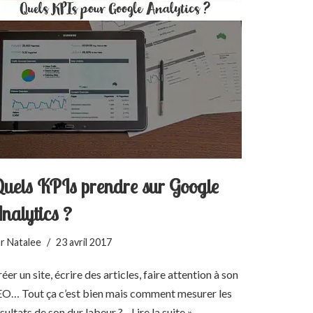
uels KPIs prendre sur Google
nalytics ?
ar
Natalee
23 avril 2017
éer un site, écrire des articles, faire attention à son
EO… Tout ça c’est bien mais comment mesurer les
sultats de son dur labeur ?…
Lire la suite »