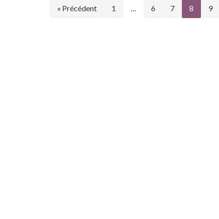
« Précédent
1
…
6
7
8
9