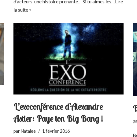
d’acteurs, une histoire prenante… Si tu aimes les…
Lire
la suite »
L’exoconférence d’Alexandre
B
Astier: Paye ton Big Bang !
p
par
Natalee
1 février 2016
Bo