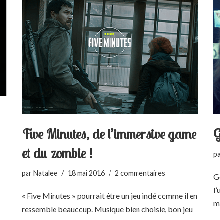
Five Minutes, de l’immersive game
G
et du zombie !
p
par
Natalee
18 mai 2016
2 commentaires
Ge
l’
« Five Minutes » pourrait être un jeu indé comme il en
ma
ressemble beaucoup. Musique bien choisie, bon jeu