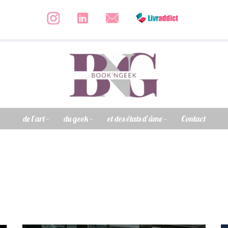
de l’art –
du geek –
et des états d’âme –
Contact