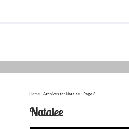
Aller
au
contenu
Home
-
Archives for Natalee
-
Page 8
Natalee