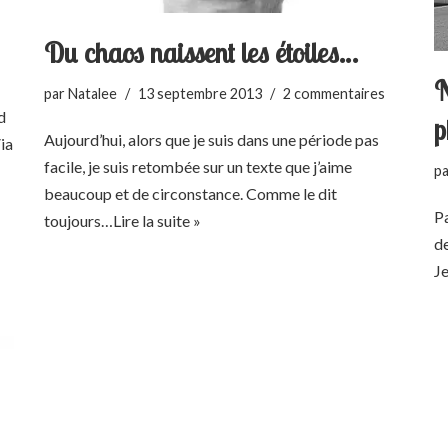
Du chaos naissent les étoiles…
N
par
Natalee
13 septembre 2013
2 commentaires
d
p
Aujourd’hui, alors que je suis dans une période pas
ia
facile, je suis retombée sur un texte que j’aime
p
beaucoup et de circonstance. Comme le dit
Pa
toujours…
Lire la suite »
de
J